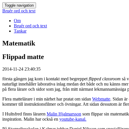
Toggle navigation
Bruér ord och text
Om
Bruér ord och text
Tankar
Matematik
Flippad matte
2014-11-24 23:40:35
första gången jag kom i kontakt med begreppet
flipped classroom
så v
naturligt innehåller laborativa inlag medan det både och nu känns mer k
på flera lärare och sidor som jag, från mitt närmast lekmannamässiga
Flera mattelärare i min närhet har pratat om sidan
Webmatte
. Sidan är
kommer till instruktionsfilmer och övningar. Att sidan dessutom är f
I Hultsfred finns läraren
Malin Hjalmarsson
som flippar sin matematik
inspiration. Malin har också en
youtube-kanal.
På Stagneliusskolan i Kalmar jobbar Daniel Nilsson som speciallärare 