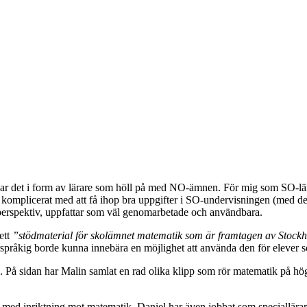
ar det i form av lärare som höll på med NO-ämnen. För mig som SO-lär
omplicerat med att få ihop bra uppgifter i SO-undervisningen (med det int
 perspektiv, uppfattar som väl genomarbetade och användbara.
 ett
”stödmaterial för skolämnet matematik som är framtagen av Stock
lerspråkig borde kunna innebära en möjlighet att använda den för eleve
. På sidan har Malin samlat en rad olika klipp som rör matematik på h
med inriktning mot matematik. Daniel har även jobbat som speciallärare