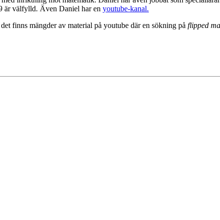
9 är välfylld. Även Daniel har en
youtube-kanal.
om det finns mängder av material på youtube där en sökning på
flipped ma