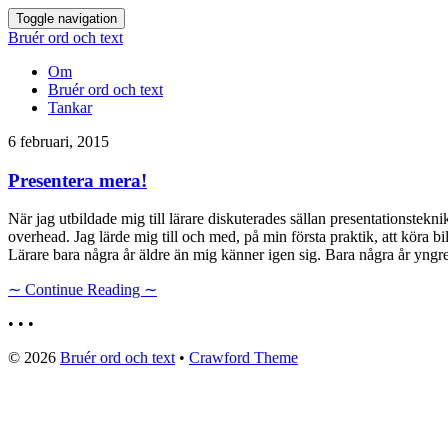
Toggle navigation
Bruér ord och text
Om
Bruér ord och text
Tankar
6 februari, 2015
Presentera mera!
När jag utbildade mig till lärare diskuterades sällan presentationsteknik
overhead. Jag lärde mig till och med, på min första praktik, att köra 
Lärare bara några år äldre än mig känner igen sig. Bara några år yngr
∼ Continue Reading ∼
• • •
© 2026
Bruér ord och text
•
Crawford Theme